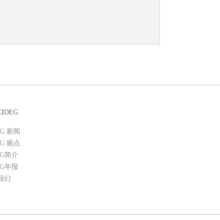
IDEG
EG 新闻
EG 观点
EG简介
EG年报
我们