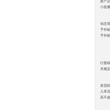
新产
小批量
动态
予补贴
予补贴
行股
关规
发贷
入库
高不超