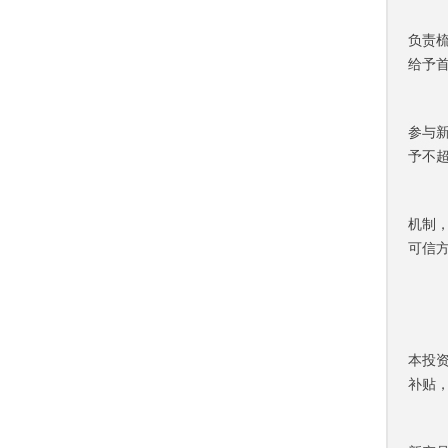
负责
给予
参与
予不
机制
可信
本投
补贴，