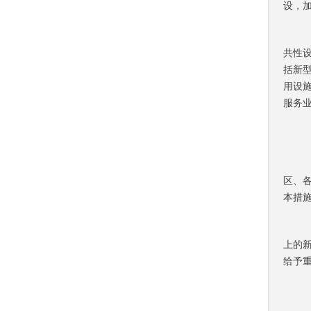
设，
共性
括新
用设
服务
区、
本措
上的
给予