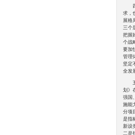
求，
展格
三个
把握
个战
要加
管理
坚定
全发
划》
强国
施能
分项
是指
新设
二是