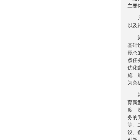
主要
以及
基础
形态
点任
优化
施，
为突
育新
度，
务的
等。
设、
创新