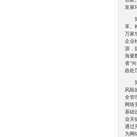
发展
革、
万家
企业
源，
海量
者”
政处
风险
全管
网络
基础
业关
通过
为网