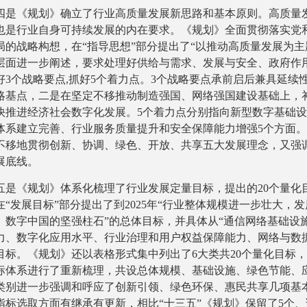
四是《规划》确立了行业高质量发展新思路和基本原则。高质量
也是行业自身可持续发展的内在要求。《规划》全面贯彻落实党
局的战略构想，在“指导思想”部分提出了“以推动高质量发展为
层面进一步阐述，要求处理好供给与需求、发展与安全、政府作
好3个战略要点,抓好5个着力点。3个战略要点承前启后兼具延
略基点，二是在坚定不移推动制造强国、网络强国建设基础上，
快推进经济社会数字化发展。5个着力点分别指向新型数字基础
体系建立完善、行业服务质量提升和安全保障能力增强5个方面。
不移地贯彻创新、协调、绿色、开放、共享五大发展理念，又强
展底线。
五是《规划》体系化梳理了行业发展定量目标，提出的20个量化
在“发展目标”部分提出了到2025年“行业整体规模进一步壮大，
、数字中国的坚强柱石”的总体目标，并具体从“通信网络基础设
力、数字化应用水平、行业治理和用户权益保障能力、网络与数
目标。《规划》还以表格形式集中列出了6大类共20个量化目标，
标体系进行了重新梳理，共设总体规模、基础设施、绿色节能、
类别进一步强调和呼应了创新引领、绿色环保、惠民共享几项基
指标选取方面有继承有更新，相比“十三五”《规划》保留了5个、