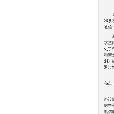
26
通信
字基
化了
和新
划》
通过
亮点
络设
据中
电信