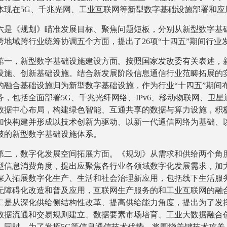
体现在5G、千兆光网、工业互联网等新型数字基础设施部署和应
六是《规划》瞄准发展目标、聚焦问题短板，分别从新型数字基
跨地域跨行业统筹协调五个方面，提出了26项“十四五”期间行业
第一，新型数字基础设施建设方面。按照国家发改委有关表述，
设施、创新基础设施。结合新发展阶段信息通信行业范畴拓展的
的融合基础设施归为新型数字基础设施，作为行业“十四五”期间布
务，包括全面部署5G、千兆光纤网络、IPv6、移动物联网、卫
数据中心布局，构建绿色智能、互通共享的数据与算力设施，积
加快构建并形成以技术创新为驱动、以新一代通信网络为基础、
破的新型数字基础设施体系。
第二，数字化发展空间拓展方面。《规划》从需求和供给两个角
型信息消费角度，提出应聚焦各行业各领域数字化发展需求，加
深入拓展数字化生产、生活和社会治理新应用，包括线下生活服
无障碍化改造和普及应用，互联网生产服务的和工业互联网的融
二是从深化供给侧结构性改革、提高供给能力角度，提出为了发
数据流通和交易规则建立、数据要素市场培育、工业大数据融合
。同时，为了发挥5G等信息通信技术优势，将围绕关键技术攻