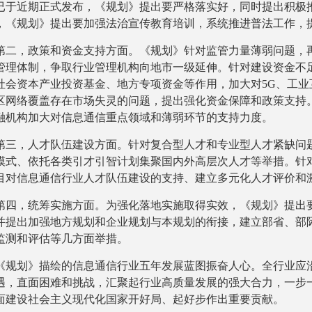
已于近期正式发布，《规划》提出要严格落实好，同时提出积极
，《规划》提出要加强法治宣传教育培训，系统推进普法工作，
第二，政策和资金支持方面。《规划》针对监管力量薄弱问题，
管理体制，争取行业管理机构向地市一级延伸。针对建设资金不
社会资本产业投资基金、地方专项资金等作用，加大对5G、工
区网络覆盖存在市场失灵的问题，提出强化资金保障和政策支持
融机构加大对信息通信重点领域和薄弱环节的支持力度。
第三，人才队伍建设方面。针对复合型人才和专业型人才紧缺问
模式、依托各类引才引智计划集聚国内外高层次人才等举措。针
目对信息通信行业人才队伍建设的支持、建立多元化人才评价和
第四，统筹实施方面。为强化落地实施取得实效，《规划》提出
并提出加强地方规划和企业规划与本规划的衔接，建立部省、部
监测和评估等几方面举措。
《规划》描绘的信息通信行业五年发展蓝图振奋人心。全行业应
遇，直面困难和挑战，汇聚起行业高质量发展的强大合力，一步
面建设社会主义现代化国家开好局、起好步作出重要贡献。