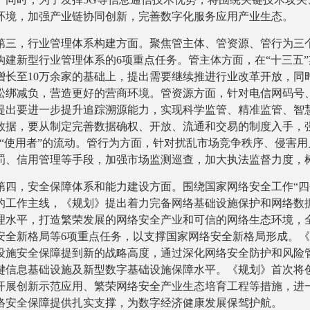
环境，加强产业链协同创新，完善数字化服务应用产业生态。
第三，行业管理体系构建方面。聚焦管主体、管资源、管行为三个
构建新型行业管理体系的6项重点任务。管主体方面，在“十三五
增长至10万余家的基础上，提出需要继续推进行业改革开放，同
松绑减负，营造更好的营商环境。管资源方面，针对电信网码号、
提出要进一步提升追踪溯源能力，实现科学监管、精准监管、智
数据，要从制定完善数据确权、开放、流通和交易的制度入手，
向“使用者”的流动。管行为方面，针对扰乱市场竞争秩序、侵害
罚、信用管理等手段，加强市场监测巡查，加大执法监督力度，树
第四，安全保障体系和能力建设方面。围绕国家网络安全工作“四
的工作主线，《规划》提出着力完备网络基础设施保护和网络数
理水平，打造繁荣发展的网络安全产业和可信的网络生态环境，
安全新格局等6项重点任务，以支撑国家网络安全新格局形成。
设施安全保障提到新的战略高度，通过深化网络安全防护和风险
键信息基础设施及新型数字基础设施保障水平。《规划》首次将
开展创新示范应用、繁荣网络安全产业生态培育工程等措施，进
络安全保障提供扎实支撑，为数字经济健康发展保驾护航。