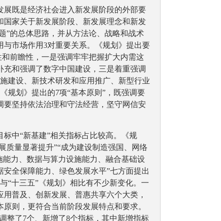
发展既是经济社会进入新发展阶段的外部要
和国家关于新发展阶段、新发展理念和新发
主题”的总体思路，并从方法论、战略和战术
用与市场作用3对重要关系。《规划》提出要
续性和前瞻性，一是强调牢牢把握扩大内需这
补充和强调了数字中国建设，三是着重强调
设施建设、新技术研发和应用推广、新型行业
《规划》提出的7项“基本原则”，既强调要
调要坚持依法治理和守法经营，坚守网信安
目标中“新基建”相关指标占比较高。《规
发展质量显著提升”“成为建设制造强国、网络
施能力、数据与算力设施能力、融合基础设
据安全保障能力、绿色发展水平”七方面提出
与“十三五”《规划》相比有不少新变化。一
应用普及、创新发展、普惠共享六个大类，
本原则，更符合当前阶段发展特点和要求。
调整了7个、新增了8个指标，其中新增指标