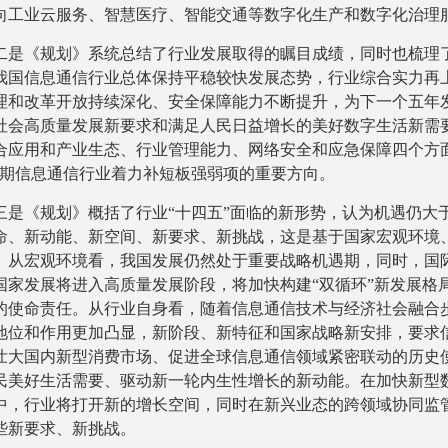
向工业云服务、智慧医疗、智能交通等数字化生产和数字化治理
二是《规划》系统总结了行业发展取得的瞩目成绩，同时也梳理了
我国信息通信行业总体保持平稳较快发展态势，行业综合实力再
理和改革开放持续深化、安全保障能力不断提升，为下一个五年
社会高质量发展新要求和满足人民日益增长的美好数字生活新需
合应用和产业生态、行业管理能力、网络安全和应急保障四个方
时期信息通信行业着力补短板强弱项的重要方向。
三是《规划》概括了行业“十四五”面临的新形势，认为机遇仍大于
命、新动能、新空间、新要求、新挑战，这是基于国家宏观环境
。从宏观环境看，我国发展仍然处于重要战略机遇期，同时，国
国家发展将进入高质量发展阶段，将加快构建“双循环”新发展格
的使命责任。从行业自身看，随着信息通信技术与经济社会融合
地位和作用更加凸显，新阶段、新特征和国家战略新安排，要求
壮大国内新型消费市场、促进全球信息通信领域紧密联动的历史
民美好生活需要、驱动新一轮内生性增长的新动能。在加快新型
中，行业将打开新的增长空间，同时在新兴业态的跨领域协同监
些新要求、新挑战。