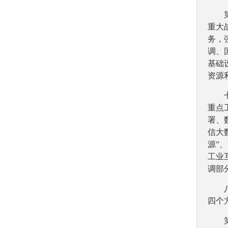
重大
务，
调、
基础
资源
重点
署、
信大
源”
工业
调部
四个