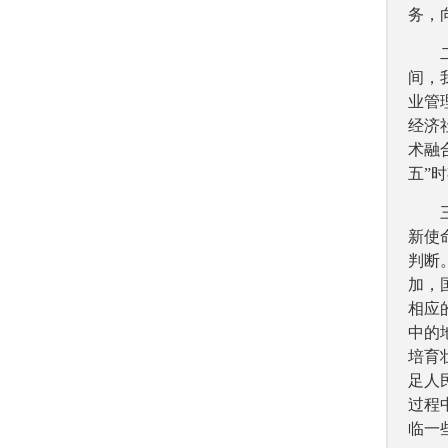
务，
间，
业管
经济
术融
五”
新使
判断
加，
相应
中的
培育
足人
过程
临一