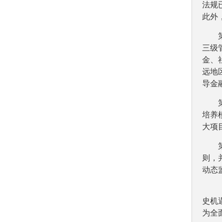
法规
此外
三级
金、
远地
导金
培养
大项
则，
动态
史机
为全