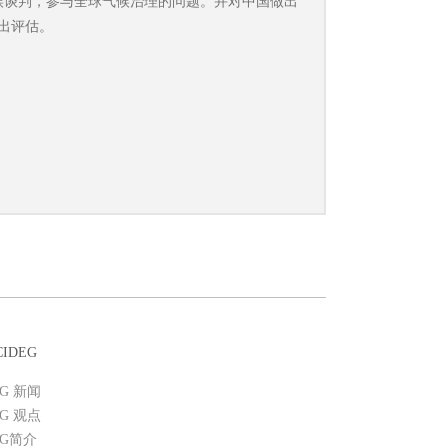
候谈判，参与全球气候治理的问题。并对中国做出
出评估。
IDEG
EG 新闻
EG 观点
EG简介