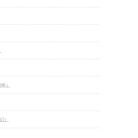
）
3年）
修订）